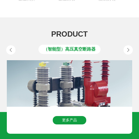
PRODUCT
（预付费型）高压电力计量箱
（智能型）高压真空断路器
智能高低压预付费售电终端
（智能型）高压真空断路器
用户分界真空负荷开关
高低压成套开关设备
智能配电终端
复合绝缘子
建筑电器
隔离开关
建筑电器
熔断器
互感器
避雷器
更多产品
更多产品
更多产品
更多产品
更多产品
更多产品
更多产品
更多产品
更多产品
更多产品
更多产品
更多产品
更多产品
更多产品