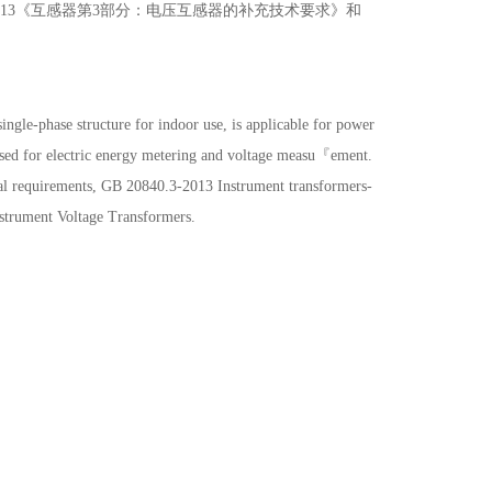
0.3-2013《互感器第3部分：电压互感器的补充技术要求》和
ngle-phase structure for indoor use, is applicable for power
used for electric energy metering and voltage measu『ement.
ral requirements, GB 20840.3-2013 Instrument transformers-
nstrument Voltage Transformers.