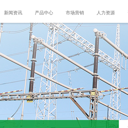
新闻资讯
产品中心
市场营销
人力资源
产品样本
企业资料
解
介
闻
汇
销
念
系
企业荣誉
行业动态
推荐产品
国际贸易
招聘流程
服务内容
化
频
备
例
息
言
发展历程
人才自荐
联系我们
新产品手册
ESG报告
力
心
社会责任
招聘热线
套设备手册
员工手册
关设备手册
企业资质