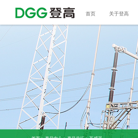
首页
关于登高
企业简
企业新
产品总
国内营
人才理
服务体
企业文
登高视
技术装
工程案
招聘信
在线留
科研实
培训中
成
开