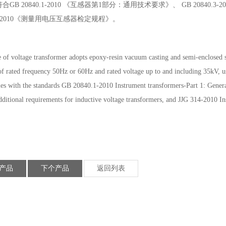
合GB 20840.1-2010 《互感器第1部分：通用技术要求》、 GB 2084
314-2010《测量用电压互感器检定规程》。
e of voltage transformer adopts epoxy-resin vacuum casting and semi-enclosed si
of rated frequency 50Hz or 60Hz and rated voltage up to and including 35kV, 
ies with the standards GB 20840.1-2010 Instrument transformers-Part 1: Gene
dditional requirements for inductive voltage transformers, and JJG 314-2010 I
产品
下个产品
返回列表